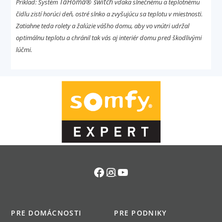
TaHoma® switch
Príklad: Systém
vďaka slnečnému a teplotnému
čidlu zistí horúci deň, ostré slnko a zvyšujúcu sa teplotu v miestnosti.
Zatiahne teda rolety a žalúzie vášho domu, aby vo vnútri udržal
optimálnu teplotu a chránil tak vás aj interiér domu pred škodlivými
lúčmi.
Facebook
Instagram
YouTube
Back
To
Top
PRE DOMÁCNOSTI
PRE PODNIKY