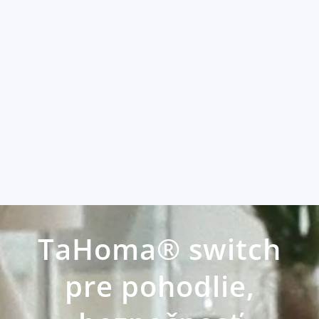
TaHoma® switch
pre pohodlie,