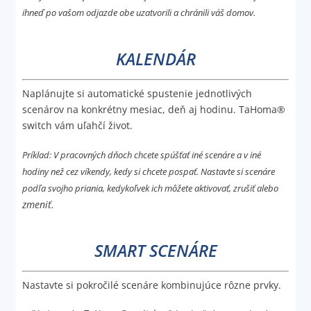
ihneď po vašom odjazde obe uzatvorili a chránili váš domov.
KALENDÁR
Naplánujte si automatické spustenie jednotlivých
scenárov na konkrétny mesiac, deň aj hodinu.
TaHoma®
switch
vám uľahčí život.
Príklad: V pracovných dňoch chcete spúšťať iné scenáre a v iné
hodiny než cez víkendy, kedy si chcete pospať. Nastavte si scenáre
podľa svojho priania, kedykoľvek ich môžete aktivovať, zrušiť alebo
zmeniť.
SMART SCENÁRE
Nastavte si pokročilé scenáre kombinujúce rôzne prvky.