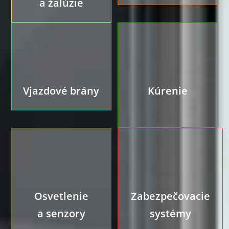
a žalúzie
Vjazdové brány
Kúrenie
Osvetlenie
Zabezpečovacie
a senzory
systémy