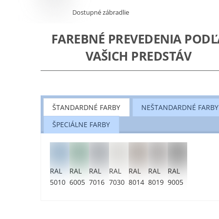
Dostupné zábradlie
FAREBNÉ PREVEDENIA PODĽ
VAŠICH PREDSTÁV
ŠTANDARDNÉ FARBY
NEŠTANDARDNÉ FARBY
ŠPECIÁLNE FARBY
RAL
RAL
RAL
RAL
RAL
RAL
RAL
5010
6005
7016
7030
8014
8019
9005