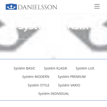
Skip
Men
to
content
Systém KLASIK
Tradičná klasika.
Systém BASIC
Systém KLASIK
Systém LUX
Systém MODERN
Systém PREMIUM
Systém STYLE
Systém VARIO
Systém INDIVIDUAL