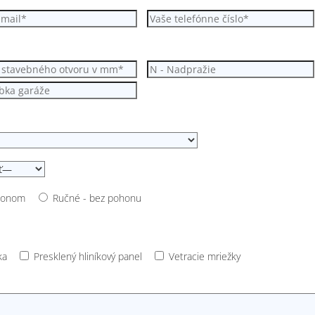
ohonom
Ručné - bez pohonu
ka
Presklený hliníkový panel
Vetracie mriežky