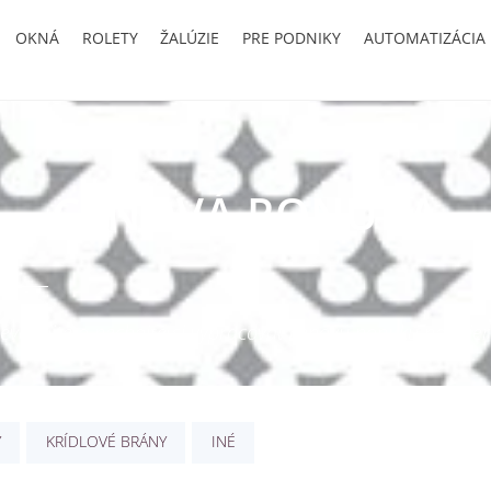
OKNÁ
ROLETY
ŽALÚZIE
PRE PODNIKY
AUTOMATIZÁCIA
CENOVÁ PONUKA
eváhajte a nechajte si vypracovať cenovú ponuku na mier
Y
KRÍDLOVÉ BRÁNY
INÉ