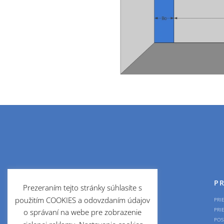
PRE DOMÁCNOSTI
PR
Prezeraním tejto stránky súhlasíte s
použitím COOKIES a odovzdaním údajov
OKNÁ
PRI
BRÁNY
PRI
o správaní na webe pre zobrazenie
PLOTY
POS