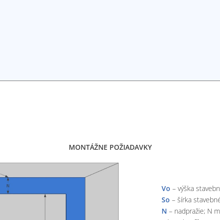
MONTÁŽNE POŽIADAVKY
Vo
– výška stavebn
So
– šírka stavebn
N
– nadpražie; N mi