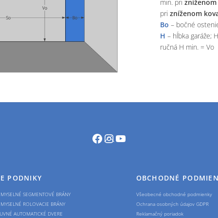
min. pri
zníženom 
pri
zníženom kov
Bo
– bočné osteni
H
– hĺbka garáže; 
ručná H min. = Vo
Facebook
Instagram
YouTube
Back
To
Top
E PODNIKY
OBCHODNÉ PODMIE
EMYSELNÉ SEGMENTOVÉ BRÁNY
Všeobecné obchodné podmienky
EMYSELNÉ ROLOVACIE BRÁNY
Ochrana osobných údajov GDPR
UVNÉ AUTOMATICKÉ DVERE
Reklamačný poriadok