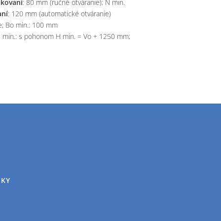
kovaní
: 80 mm (ručné otváranie); N min.
aní
: 120 mm (automatické otváranie)
e; Bo min.: 100 mm
H min.: s pohonom H min. = Vo + 1250 mm;
NKY