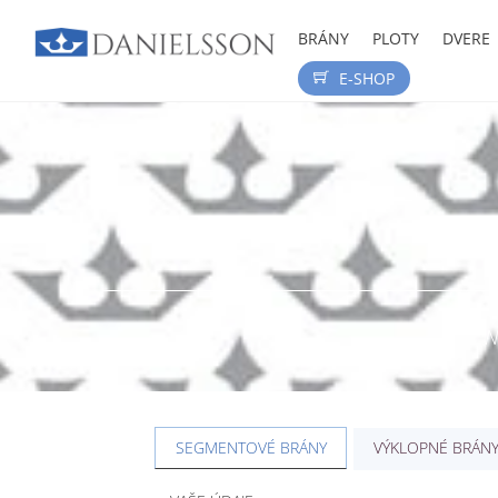
Skip
to
BRÁNY
PLOTY
DVERE
content
E-SHOP
N
SEGMENTOVÉ BRÁNY
VÝKLOPNÉ BRÁN