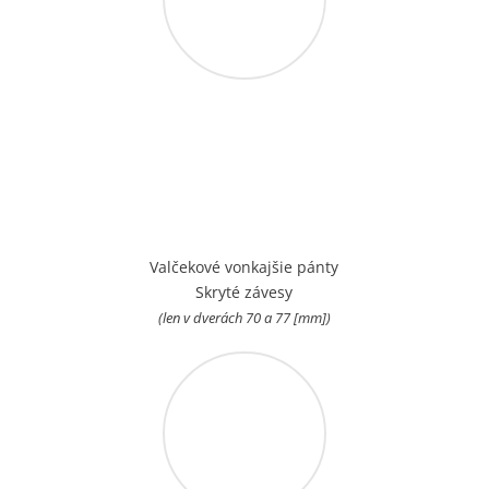
Valčekové vonkajšie pánty
Skryté závesy
(len v dverách 70 a 77 [mm])