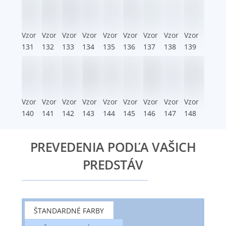
Vzor
Vzor
Vzor
Vzor
Vzor
Vzor
Vzor
Vzor
Vzor
131
132
133
134
135
136
137
138
139
Vzor
Vzor
Vzor
Vzor
Vzor
Vzor
Vzor
Vzor
Vzor
140
141
142
143
144
145
146
147
148
PREVEDENIA PODĽA VAŠICH
PREDSTÁV
ŠTANDARDNÉ FARBY