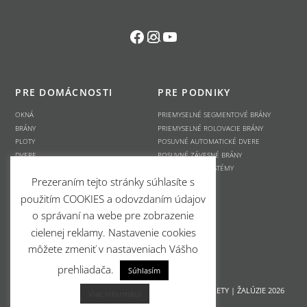
Facebook
Instagram
YouTube
Back
To
Top
PRE DOMÁCNOSTI
PRE PODNIKY
OKNÁ
PRIEMYSELNÉ SEGMENTOVÉ BRÁNY
BRÁNY
PRIEMYSELNÉ ROLOVACIE BRÁNY
PLOTY
POSUVNÉ AUTOMATICKÉ DVERE
DVERE
POSUVNÉ ZÁVESNÉ BRÁNY
ROLETY
PREKLÁDKOVÉ SYSTÉMY
Prezeraním tejto stránky súhlasíte s
ŽALÚZIE
použitím COOKIES a odovzdaním údajov
OBCHODNÉ PODMIENKY
o správaní na webe pre zobrazenie
Všeobecné obchodné podmienky
cielenej reklamy. Nastavenie cookies
Ochrana osobných údajov GDPR
môžete zmeniť v nastaveniach Vášho
Reklamačný poriadok
prehliadača.
Reklamačný protokol
Súhlasím
©
Danielsson - OKNÁ | BRÁNY | PLOTY | DVERE | ROLETY | ŽALÚZIE
2026
Viac informácií