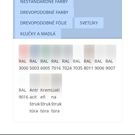
NEŠTANDARDNÉ FARBY
DREVOPODOBNÉ FARBY
DREVOPODOBNÉ FÓLIE
SVETLÍKY
KĽUČKY A MADLÁ
RAL
RAL
RAL
RAL
RAL
RAL
RAL
RAL
RAL
3000
5003
6005
7016
7024
7035
8011
9006
9007
RAL
Antr
Krem
Liati
9016
acit
eň
na
štruk
štruk
štruk
túra
túra
túra