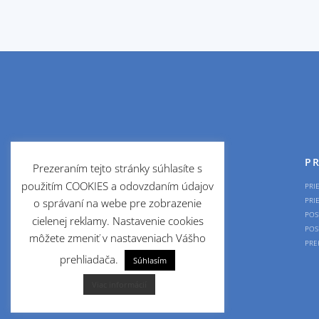
PRE DOMÁCNOSTI
PR
Prezeraním tejto stránky súhlasíte s
použitím COOKIES a odovzdaním údajov
OKNÁ
PRI
BRÁNY
PRI
o správaní na webe pre zobrazenie
PLOTY
POS
cielenej reklamy. Nastavenie cookies
DVERE
POS
môžete zmeniť v nastaveniach Vášho
ROLETY
PRE
prehliadača.
ŽALÚZIE
Súhlasím
Viac informácií