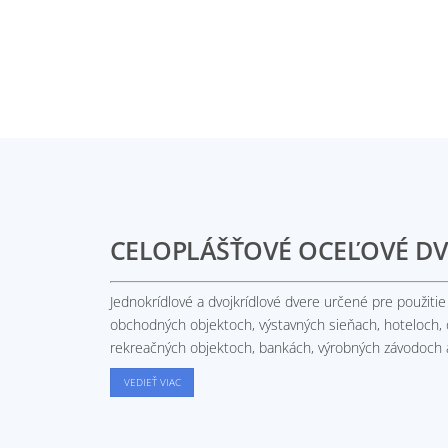
CELOPLÁŠŤOVÉ OCEĽOVÉ DV
Jednokrídlové a dvojkrídlové dvere určené pre použiti
obchodných objektoch, výstavných sieňach, hoteloch,
rekreačných objektoch, bankách, výrobných závodoch
VEDIEŤ VIAC