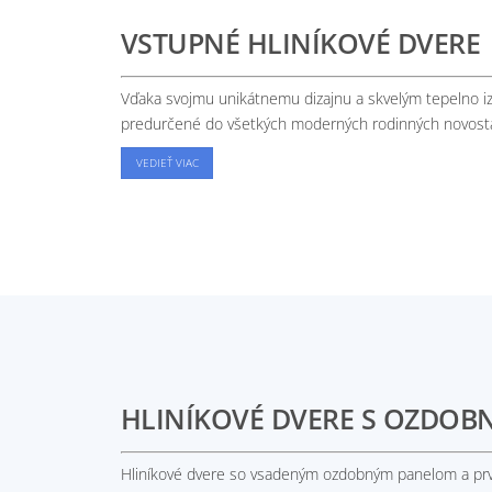
VSTUPNÉ HLINÍKOVÉ DVERE
Vďaka svojmu unikátnemu dizajnu a skvelým tepelno i
predurčené do všetkých moderných rodinných novosta
VEDIEŤ VIAC
HLINÍKOVÉ DVERE S OZDO
Hliníkové dvere so vsadeným ozdobným panelom a prv