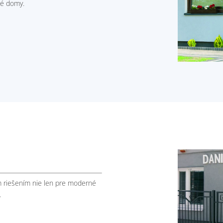
né domy.
m riešením nie len pre moderné
.