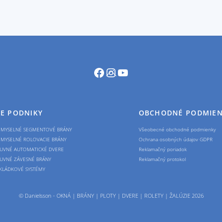
Facebook
Instagram
YouTube
Back
To
Top
E PODNIKY
OBCHODNÉ PODMIE
EMYSELNÉ SEGMENTOVÉ BRÁNY
Všeobecné obchodné podmienky
EMYSELNÉ ROLOVACIE BRÁNY
Ochrana osobných údajov GDPR
UVNÉ AUTOMATICKÉ DVERE
Reklamačný poriadok
UVNÉ ZÁVESNÉ BRÁNY
Reklamačný protokol
KLÁDKOVÉ SYSTÉMY
©
Danielsson - OKNÁ | BRÁNY | PLOTY | DVERE | ROLETY | ŽALÚZIE
2026