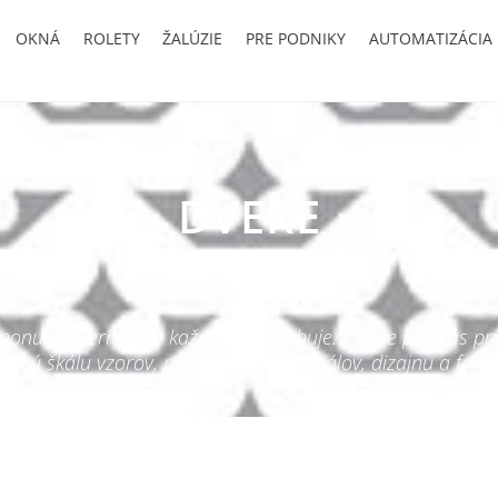
OKNÁ
ROLETY
ŽALÚZIE
PRE PODNIKY
AUTOMATIZÁCIA
DVERE
 ponuke dverí nájde každý čo potrebuje. Máme pre Vás pr
irokú škálu vzorov, prevedenia, materiálov, dizajnu a farie