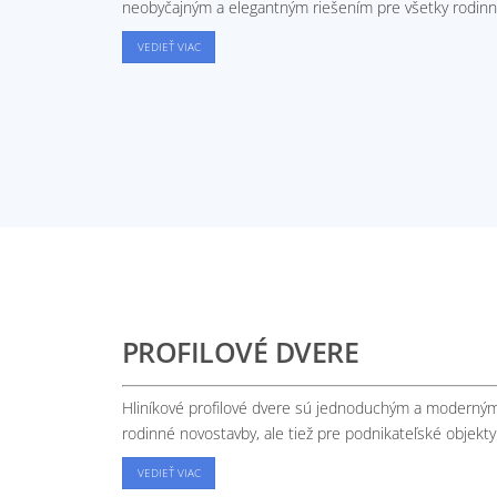
neobyčajným a elegantným riešením pre všetky rodin
VEDIEŤ VIAC
PROFILOVÉ DVERE
Hliníkové profilové dvere sú jednoduchým a moderný
rodinné novostavby, ale tiež pre podnikateľské objekty
VEDIEŤ VIAC